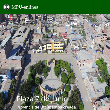
MPU-enlinea
Previous
Next
Entrada a Bagua
Grande