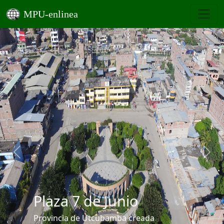
MPU-enlinea
Previous
Next
Entrada a Bagua
Grande